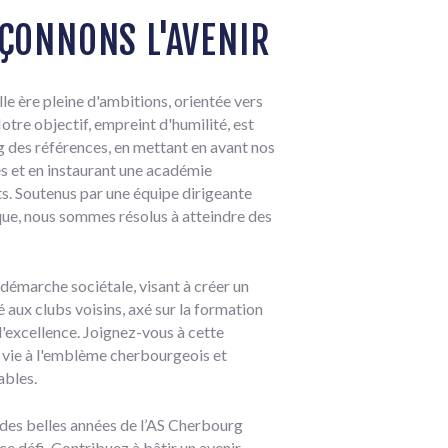
ÇONNONS L'AVENIR
le ère pleine d'ambitions, orientée vers
otre objectif, empreint d'humilité, est
g des références, en mettant en avant nos
s et en instaurant une académie
ts. Soutenus par une équipe dirigeante
que, nous sommes résolus à atteindre des
 démarche sociétale, visant à créer un
é aux clubs voisins, axé sur la formation
l'excellence. Joignez-vous à cette
 vie à l'emblème cherbourgeois et
ables.
es belles années de l’AS Cherbourg
e défi. Contribuez à bâtir un avenir