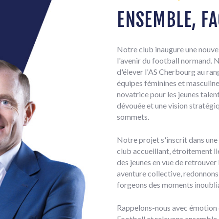
ENSEMBLE, FA
Notre club inaugure une nouvel
l'avenir du football normand. N
d'élever l'AS Cherbourg au ran
équipes féminines et masculine
novatrice pour les jeunes talen
dévouée et une vision stratégi
sommets.
Notre projet s'inscrit dans une
club accueillant, étroitement li
des jeunes en vue de retrouver 
aventure collective, redonnons
forgeons des moments inoubli
Rappelons-nous avec émotion d
Football et relevons ensemble c