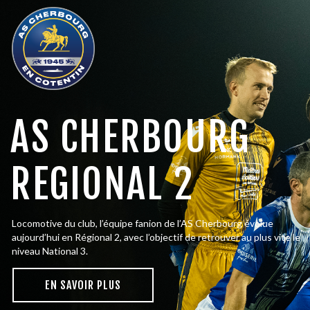
R
R
L
A
AS CHERBOURG
L
REGIONAL 2
P
P
Locomotive du club, l’équipe fanion de l’AS Cherbourg évolue
aujourd’hui en Régional 2, avec l’objectif de retrouver au plus vite le
niveau National 3.
E
N
S
A
V
O
I
R
P
L
U
S