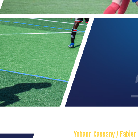
Yohann Cassany / Fabien L