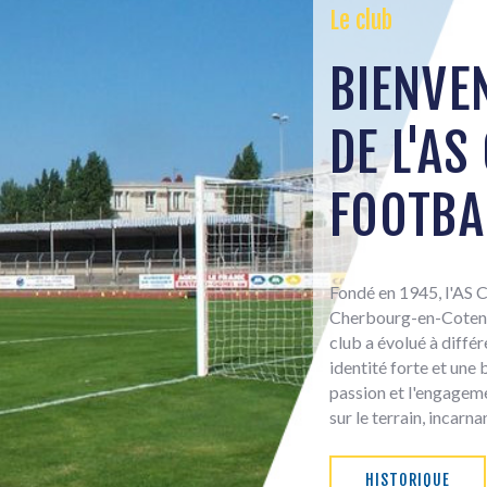
Le club
BIENVEN
DE L'A
FOOTBA
Fondé en 1945, l'AS C
Cherbourg-en-Cotentin
club a évolué à différ
identité forte et une
passion et l'engagem
sur le terrain, incarna
HISTORIQUE