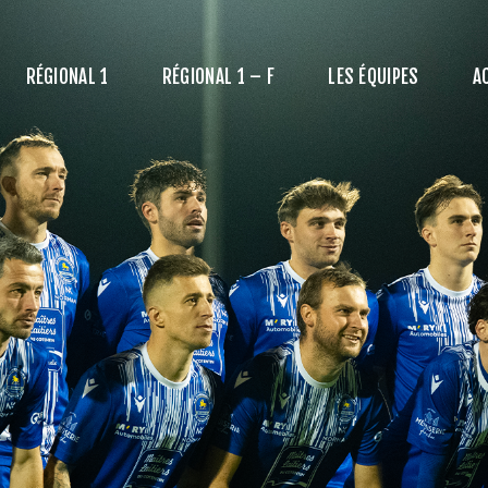
ÉGIONAL 1
ÉGIONAL 1 – F
RÉGIONAL 1
RÉGIONAL 1 – F
LES ÉQUIPES
A
ES ÉQUIPES
CTUALITÉS
E CLUB
ARTENAIRES
LAN / CONTACT