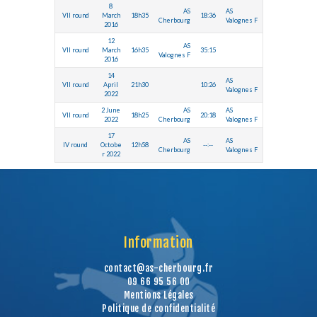
8
AS
AS
VII round
March
18h35
18:36
Cherbourg
Valognes F
2016
12
AS
VII round
March
16h35
35:15
Valognes F
2016
14
AS
VII round
April
21h30
10:26
Valognes F
2022
2 June
AS
AS
VII round
18h25
20:18
2022
Cherbourg
Valognes F
17
AS
AS
IV round
Octobe
12h58
--:--
Cherbourg
Valognes F
r 2022
Information
contact@as-cherbourg.fr
09 66 95 56 00
Mentions Légales
Politique de confidentialité