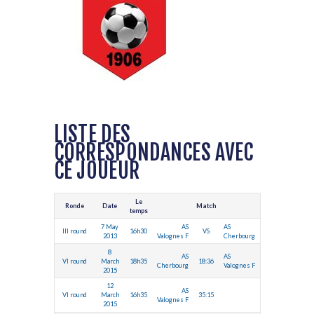
LISTE DES
CORRESPONDANCES AVEC
CE JOUEUR
Le
Ronde
Date
Match
temps
7 May
AS
AS
III round
16h30
VS
2013
Valognes F
Cherbourg
8
AS
AS
VI round
March
18h35
18:36
Cherbourg
Valognes F
2015
12
AS
VI round
March
16h35
35:15
Valognes F
2015