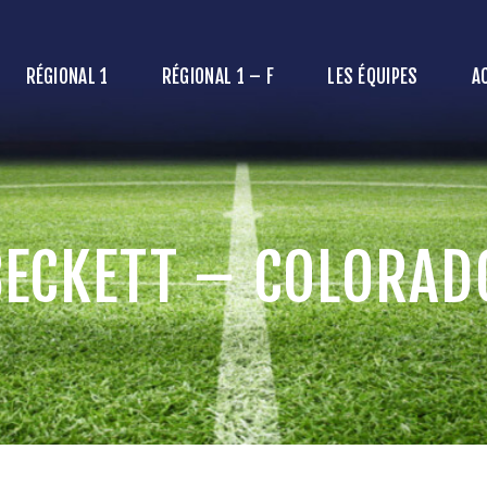
ÉGIONAL 1
ÉGIONAL 1 – F
RÉGIONAL 1
RÉGIONAL 1 – F
LES ÉQUIPES
A
ES ÉQUIPES
CTUALITÉS
E CLUB
BECKETT – COLORAD
ARTENAIRES
LAN / CONTACT