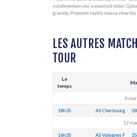
condimentum nisi, a euismod dolor. Quisqu
gravida. Praesent mattis massa vitae leo 
LES AUTRES MATCH
TOUR
Le
Ma
temps
8 mar
18h35
AS Cherbourg
18
12 ma
16h35
AS Valognes F
35