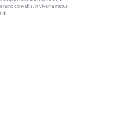
e nunc convallis, in viverra metus
lit.