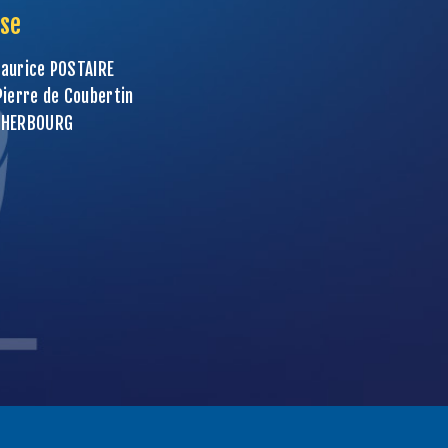
se
aurice POSTAIRE
Pierre de Coubertin
CHERBOURG