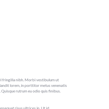
l fringilla nibh. Morbi vestibulum ut
ndit lorem, in porttitor metus venenatis
. Quisque rutrum eu odio quis finibus.
sequat risus ultrices in. Ut id