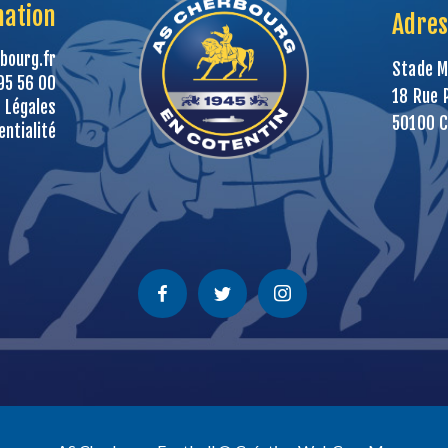
mation
Adres
bourg.fr
Stade M
95 56 00
18 Rue 
 Légales
50100 
entialité