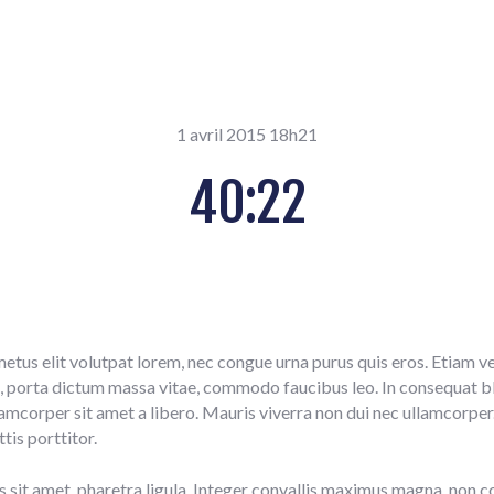
1 avril 2015 18h21
40:22
metus elit volutpat lorem, nec congue urna purus quis eros. Etiam ve
 porta dictum massa vitae, commodo faucibus leo. In consequat bla
ullamcorper sit amet a libero. Mauris viverra non dui nec ullamcorper
tis porttitor.
s sit amet, pharetra ligula. Integer convallis maximus magna, non con