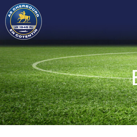
R
R
L
A
L
P
P