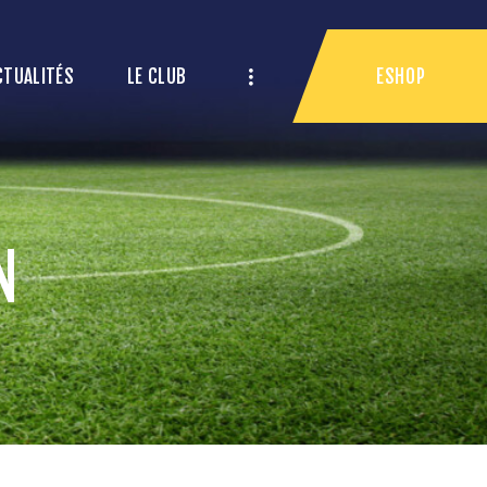
ESHOP
CTUALITÉS
LE CLUB
N