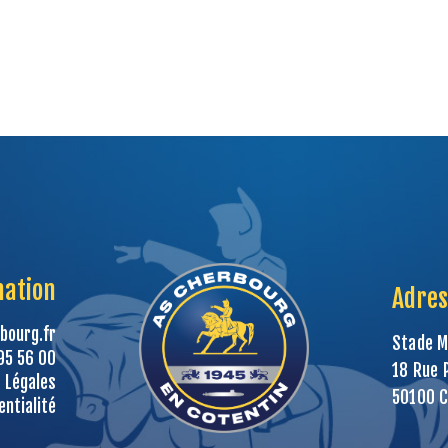
mation
Adres
bourg.fr
Stade M
95 56 00
18 Rue 
 Légales
50100 
entialité