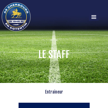
LE STAFF
RÉGIONAL 1
RÉGIONAL 1 – F
LES ÉQUIPES
ACTUALITÉS
LE CLUB
Entraineur
PARTENAIRES
PLAN / CONTACT