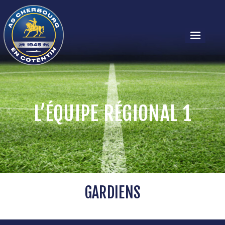
L’ÉQUIPE RÉGIONAL 1
RÉGIONAL 1
RÉGIONAL 1 – F
LES ÉQUIPES
ACTUALITÉS
LE CLUB
GARDIENS
PARTENAIRES
PLAN / CONTACT